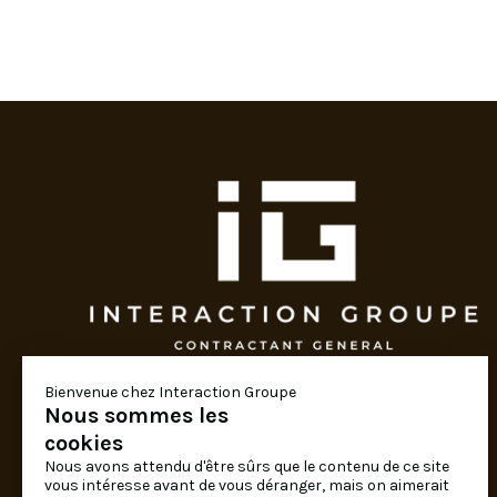
Bienvenue chez Interaction Groupe
Travaux et aménagement de bureau clés en
Nous sommes les
main.
cookies
Nous avons attendu d'être sûrs que le contenu de ce site
DEMANDEZ-NOUS UN DEVIS !
vous intéresse avant de vous déranger, mais on aimerait