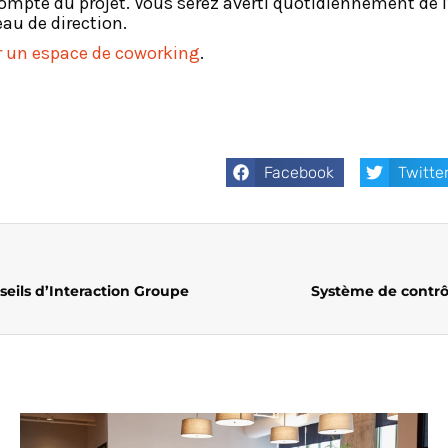
ompte du projet. Vous serez averti quotidiennement de 
au de direction.
un espace de coworking
.
Facebook
Twitte
eils d’Interaction Groupe
Système de contrô