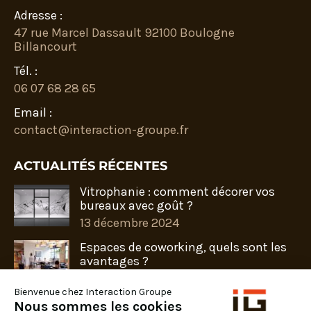
Adresse :
47 rue Marcel Dassault 92100 Boulogne
Billancourt
Tél. :
06 07 68 28 65
Email :
contact@interaction-groupe.fr
ACTUALITÉS RÉCENTES
Vitrophanie : comment décorer vos
bureaux avec goût ?
13 décembre 2024
Espaces de coworking, quels sont les
avantages ?
25 novembre 2024
Bienvenue chez Interaction Groupe
Préparez votre rentrée avec Interaction
Nous sommes les cookies