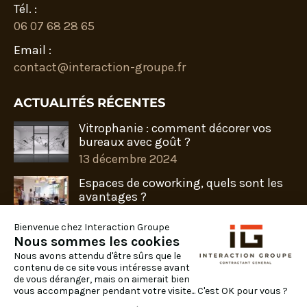
Tél. :
06 07 68 28 65
Email :
contact@interaction-groupe.fr
ACTUALITÉS RÉCENTES
Vitrophanie : comment décorer vos
bureaux avec goût ?
13 décembre 2024
Espaces de coworking, quels sont les
avantages ?
25 novembre 2024
Bienvenue chez Interaction Groupe
Préparez votre rentrée avec Interaction
Nous sommes les cookies
groupe
Nous avons attendu d'être sûrs que le
9 août 2024
contenu de ce site vous intéresse avant
de vous déranger, mais on aimerait bien
vous accompagner pendant votre visite... C'est OK pour vous ?