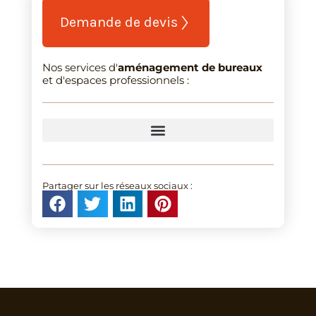
Demande de devis
Nos services d'
aménagement de bureaux
et d'espaces professionnels :
PLAN D’AMÉNAGEMENT DE BUREAUX PROFESSIONNELS
DÉMÉNAGEMENT / TRANSFERT D’ENTREPRISE
Partager sur les réseaux sociaux :