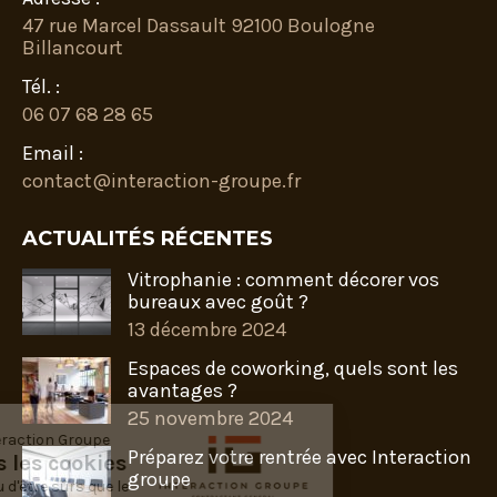
47 rue Marcel Dassault 92100 Boulogne
Billancourt
Tél. :
06 07 68 28 65
Email :
contact@interaction-groupe.fr
ACTUALITÉS RÉCENTES
Vitrophanie : comment décorer vos
bureaux avec goût ?
13 décembre 2024
Espaces de coworking, quels sont les
avantages ?
25 novembre 2024
envenue chez Interaction Groupe
Préparez votre rentrée avec Interaction
ous sommes les cookies
groupe
us avons attendu d'être sûrs que le