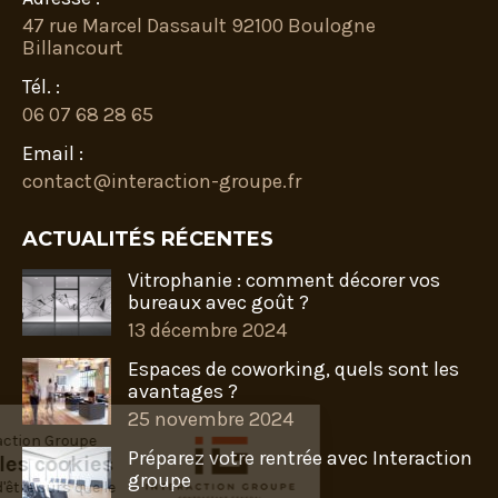
47 rue Marcel Dassault 92100 Boulogne
Billancourt
Tél. :
06 07 68 28 65
Email :
contact@interaction-groupe.fr
ACTUALITÉS RÉCENTES
Vitrophanie : comment décorer vos
bureaux avec goût ?
13 décembre 2024
Espaces de coworking, quels sont les
avantages ?
25 novembre 2024
envenue chez Interaction Groupe
Préparez votre rentrée avec Interaction
ous sommes les cookies
groupe
us avons attendu d'être sûrs que le